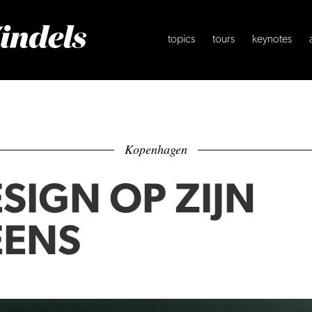
topics
tours
keynotes
Kopenhagen
SIGN OP ZIJN
EENS