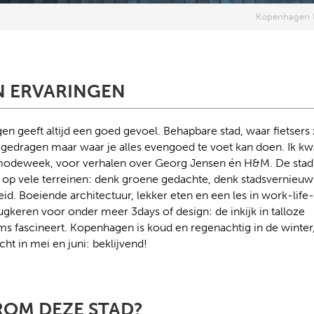
Kopenhagen L
N ERVARINGEN
n geeft altijd een goed gevoel. Behapbare stad, waar fietsers 
gedragen maar waar je alles evengoed te voet kan doen. Ik k
modeweek, voor verhalen over Georg Jensen én H&M. De stad 
 op vele terreinen: denk groene gedachte, denk stadsvernieuw
eid. Boeiende architectuur, lekker eten en een les in work-life
erugkeren voor onder meer 3days of design: de inkijk in talloze
 fascineert. Kopenhagen is koud en regenachtig in de winter
ht in mei en juni: beklijvend!
OM DEZE STAD?