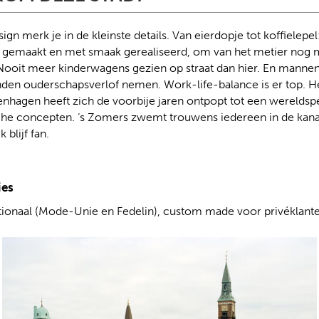
gn merk je in de kleinste details. Van eierdopje tot koffielepel: 
 gemaakt en met smaak gerealiseerd, om van het metier nog 
Nooit meer kinderwagens gezien op straat dan hier. En mann
den ouderschapsverlof nemen. Work-life-balance is er top. H
nhagen heeft zich de voorbije jaren ontpopt tot een wereldspe
he concepten. ‘s Zomers zwemt trouwens iedereen in de kan
 blijf fan.
ies
ionaal (Mode-Unie en Fedelin), custom made voor privéklant