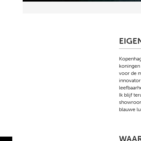
EIGE
Kopenhage
koningen 
voor de 
innovator
leefbaarh
Ik blijf t
showrooms
blauwe luc
WAAR