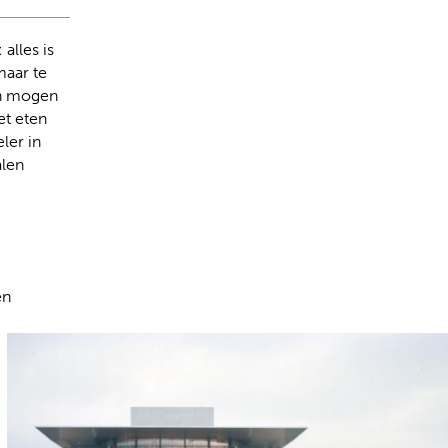
alles is
maar te
en mogen
et eten
ler in
alen
en