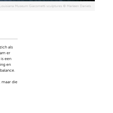
ouisiana Museum Giacometti sculptures © Marleen Daniels
zich als
wam er
is een
ing en
-balance.
, maar die