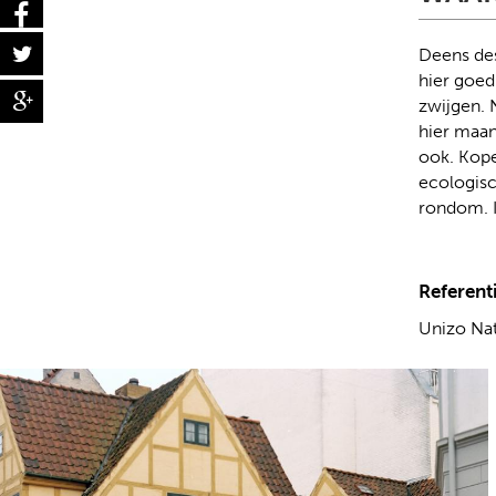
Deens desi
hier goed
zwijgen. 
hier maan
ook. Kope
ecologisc
rondom. Ik
Referent
Unizo Nat