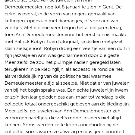
Demeulemeester, nog tot 8 januari te zien in Gent. De
cirkel is overal, in de vorm van ringen, gemaakt van
kettingen, opgevuld met diamantjes, of voorzien van
veertjes. Met die ene veer begon het al die jaren terug,
toen Ann Demeulemeester voor het eerst kennis maakte
met Patrick Robyn, toen fotograaf, sindsdien metgezel
slash zielsgenoot. Robyn droeg een veertje van een duif in
zijn jaszakje en Ann was gecharmeerd door die geste.
Meer zelfs: ze zou het pluimpje nadien geregeld laten
terugkeren in de kledinglijn, als accessoire rond de nek,
als verduidelijking van de poëtische taal waarmee
Demeulemeester altijd al speelde. Niet dat er van juwelen
van bij het begin sprake was. Een echte juwelenlijn kwam
er zo’n tien jaar geleden pas aan, maar tot vandaag is die
collectie totaal ondergeschikt gebleven aan de kledinglijn.
Meer zelfs: de juwelen van Ann Demeulemeester zijn
verborgen pareltjes, die zelfs mode-insiders niet altijd
kennen. Soms werden ze te koop aangeboden bij de
collectie, soms waren ze afwezig en dus geen prioriteit.