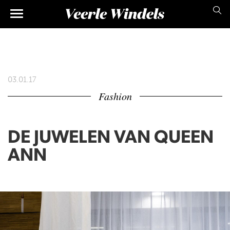
Skip
Main
to
main
navigation
content
03.01.17
Fashion
DE JUWELEN VAN QUEEN
ANN