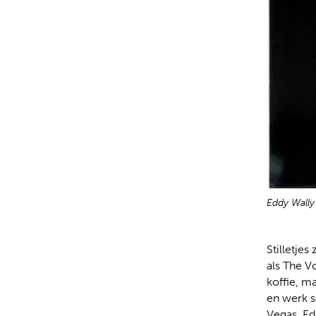
Eddy Wally 
Stilletjes
als The V
koffie, m
en werk sc
Vegas, Ed