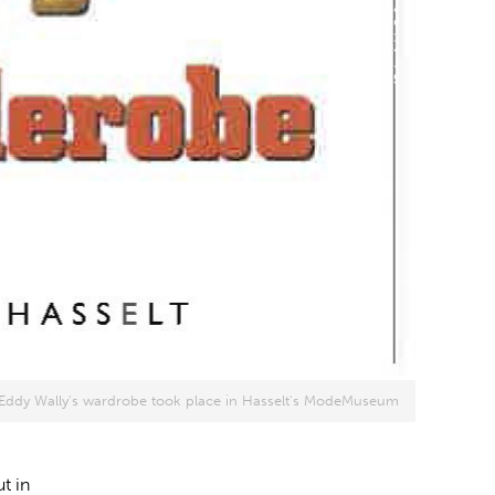
ut Eddy Wally's wardrobe took place in Hasselt's ModeMuseum
t in