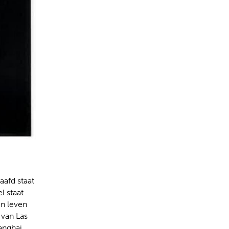
taafd staat
l staat
jn leven
 van Las
anghai,