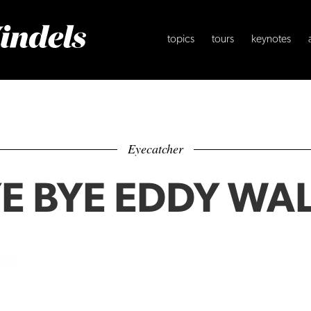
topics
tours
keynotes
Eyecatcher
E BYE EDDY WA