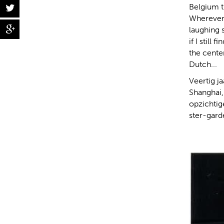
Belgium t
Wherever
laughing 
if I still
the cente
Dutch...
Veertig ja
Shanghai,
opzichtig
ster-gard