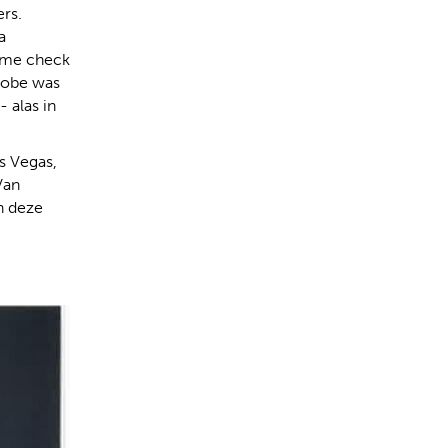
ers.
a
t me check
drobe was
 alas in
as Vegas,
Van
n deze