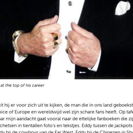
at the top of his career
 zit hij er voor zich uit te kijken, de man die in ons land geboeks
oice of Europe en wereldwijd wel zijn schare fans heeft. Op tafe
aar mijn aandacht gaat vooral naar de ettelijke fanboeken die zi
hetsen in tientallen foto’s en tekstjes. Eddy tussen de jackpots
dy bij de cowboys van de Far West, Eddy bij de Chinezen in Sh