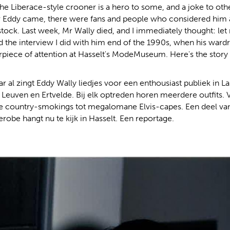
he Liberace-style crooner is a hero to some, and a joke to oth
 Eddy came, there were fans and people who considered him 
stock. Last week, Mr Wally died, and I immediately thought: le
 find the interview I did with him end of the 1990s, when his war
rpiece of attention at Hasselt's ModeMuseum. Here's the story -
ar al zingt Eddy Wally liedjes voor een enthousiast publiek in L
 Leuven en Ertvelde. Bij elk optreden horen meerdere outfits. 
e country-smokings tot megalomane Elvis-capes. Een deel va
erobe hangt nu te kijk in Hasselt. Een reportage.