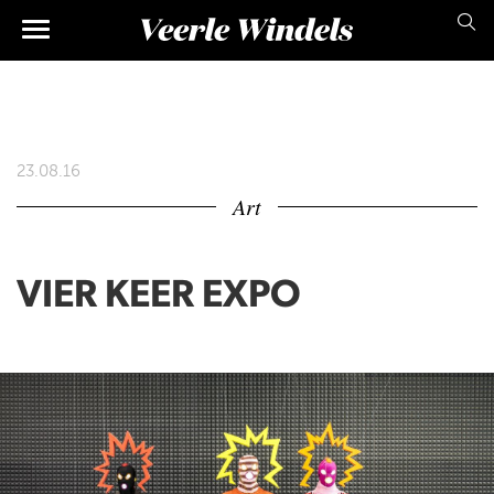
Skip
Main
to
main
navigation
content
23.08.16
Art
VIER KEER EXPO