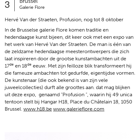
3
Brussel
Galerie Flore
Hervé Van der Straeten, Profusion, nog tot 8 oktober
In de Brusselse galerie Flore komen traditie en
hedendaagse kunst bijeen, dit keer ook met een expo van
het werk van Hervé Van der Straeten. De man is één van
de zeldzame hedendaagse meesterontwerpers die zich
laat inspireren door de grootse kunstambachten uit de
de
de
17
en 18
eeuw. Met zijn feilloze blik transformeert hij
die fameuze ambachten tot gedurfde, eigentijdse vormen.
De kunstenaar (die ook bekend is van zijn vele
juweelcollecties) durft alle groottes aan. dat mag blijken
uit deze expo, genaamd “Profusion ”, waarin hij 49 unica
tentoon stelt bij Hangar H18, Place du Châtelain 18, 1050
Brussel.
www.h18.be
www.galerieflore.com